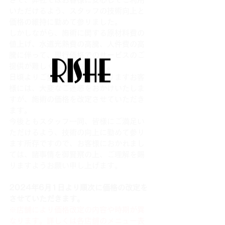
いただけるよう、スタッフの技術向上と
価格の維持に勤めて参りました。
しかしながら、施術に関する原材料費の
値上げ、水道光熱費の高騰、人件費の高
騰に伴って、現行価格でのサービスのご
提供が難しくなっております。
日頃よりご愛顧いただいておりますお客
様には、大変なご迷惑をおかけいたしま
すが、施術の価格を改定させていただき
ます。
今後ともスタッフ一同、皆様にご満足い
ただけるよう、技術の向上に勤めて参り
ます所存ですので、お客様におかれまし
ては、諸事情を御賢察の上、ご理解を賜
りますようお願い申し上げます。
2024年6月1日より順次に価格の改定を
させていただきます。
※店舗により価格改定の内容や時期が異
なります。詳しくは各店舗のメニュー表